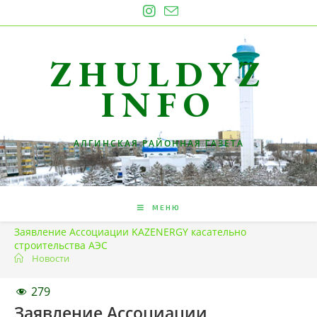
Перейти
к
содержимому
ZHULDYZ
INFO
АЛГИНСКАЯ РАЙОННАЯ ГАЗЕТА
МЕНЮ
Заявление Ассоциации KAZENERGY касательно
строительства АЭС
Новости
279
Заявление Ассоциации