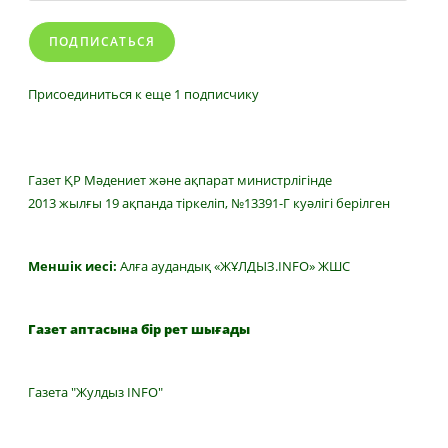
ПОДПИСАТЬСЯ
Присоединиться к еще 1 подписчику
Газет ҚР Мәдениет және ақпарат министрлігінде
2013 жылғы 19 ақпанда тіркеліп, №13391-Г куәлігі берілген
Меншік иесі:
Алға аудандық «ЖҰЛДЫЗ.INFO» ЖШС
Газет аптасына бір рет шығады
Газета "Жулдыз INFO"