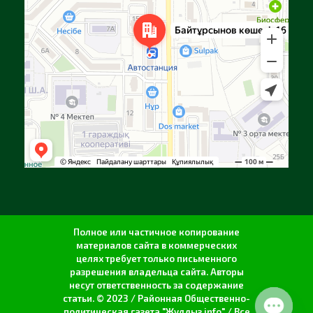
Полное или частичное копирование
материалов сайта в коммерческих
целях требует только письменного
разрешения владельца сайта. Авторы
несут ответственность за содержание
статьи. © 2023 / Районная Общественно-
политическая газета "Жулдыз info" / Все