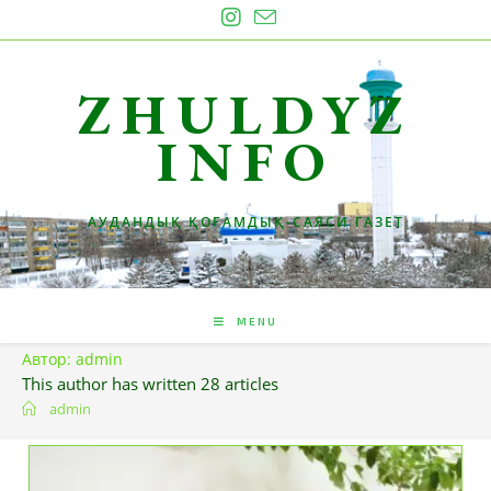
Skip
to
content
ZHULDYZ
INFO
АУДАНДЫҚ ҚОҒАМДЫҚ-САЯСИ ГАЗЕТ
MENU
Автор:
admin
This author has written 28 articles
admin