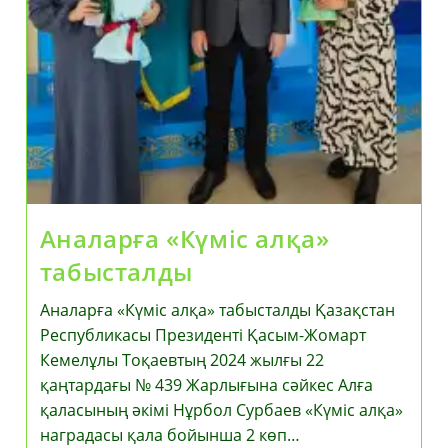
Аналарға «Күміс алқа»
табысталды
Аналарға «Күміс алқа» табысталды Қазақстан
Республикасы Президенті Қасым-Жомарт
Кемелұлы Тоқаевтың 2024 жылғы 22
қаңтардағы № 439 Жарлығына сәйкес Алға
қаласының әкімі Нұрбол Сурбаев «Күміс алқа»
наградасы қала бойынша 2 көп…