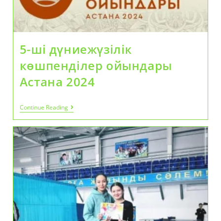
5-ші дүниежүзілік
көшпенділер ойындары
Астана 2024
5-
Continue Reading
Ші
Дүниежүзілік
Көшпенділер
Ойындары
Астана
2024