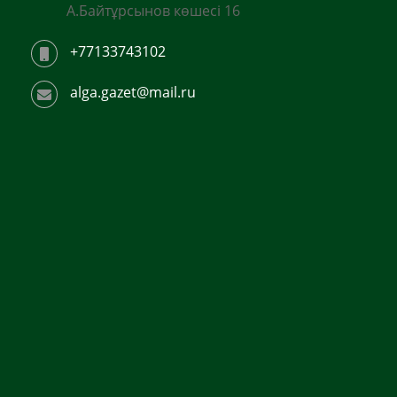
А.Байтұрсынов көшесі 16
+77133743102
alga.gazet@mail.ru