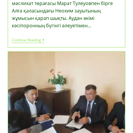
мәслихат төрағасы Марат Тулеуовпен бірге
Алға қаласындағы Неохим зауытының
жұмысын қарап шықты. Аудан әкімі
кәсіпоронның бүгінгі әлеуетімен…
Өмірдің
Continue Reading
Өзегі
–
Өндіріс