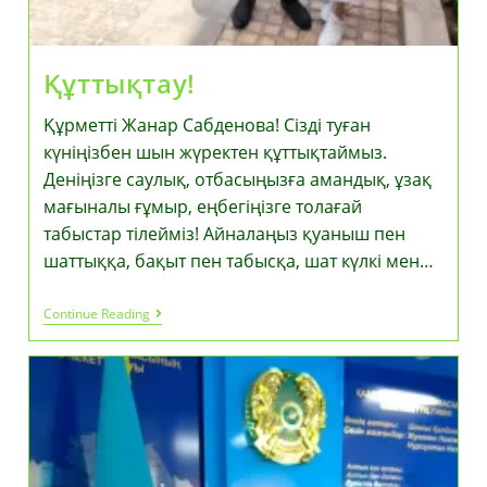
Құттықтау!
Құрметті Жанар Сабденова! Сізді туған
күніңізбен шын жүректен құттықтаймыз.
Деніңізге саулық, отбасыңызға амандық, ұзақ
мағыналы ғұмыр, еңбегіңізге толағай
табыстар тілейміз! Айналаңыз қуаныш пен
шаттыққа, бақыт пен табысқа, шат күлкі мен…
Құттықтау!
Continue Reading