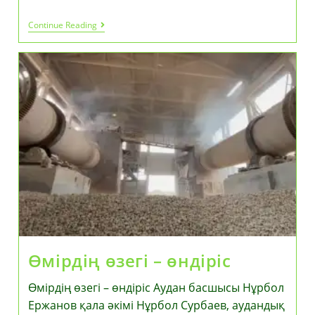
Аналарға
Continue Reading
«Күміс
Алқа»
Табысталды
Өмірдің өзегі – өндіріс
Өмірдің өзегі – өндіріс Аудан басшысы Нұрбол
Ержанов қала әкімі Нұрбол Сурбаев, аудандық