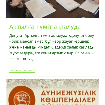
Артылған үміт ақталуда
Депутат Артылған үміт ақталуда «Депутат болу
- биік мансап емес, бұл - зор жауапкершілік
және маңызды міндет. Сіздерді халық сайлады.
Жұрт өздеріңізге сенім артып отыр. Ел сенімі -
ел аманаты»,-…
Артылған
Continue Reading
Үміт
Ақталуда