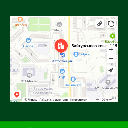
Алға
Яндекс Карталар — көлік, навигация, орындарды іздеу