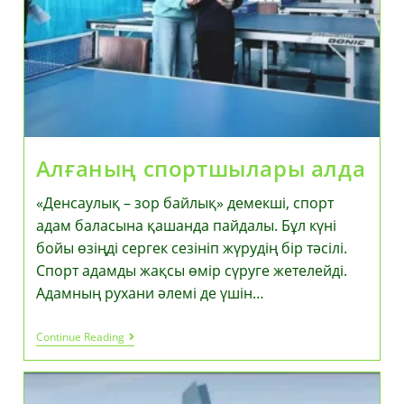
Алғаның спортшылары алда
«Денсаулық – зор байлық» демекші, спорт
адам баласына қашанда пайдалы. Бұл күні
бойы өзіңді сергек сезініп жүрудің бір тәсілі.
Спорт адамды жақсы өмір сүруге жетелейді.
Адамның рухани әлемі де үшін…
Алғаның
Continue Reading
Спортшылары
Алда