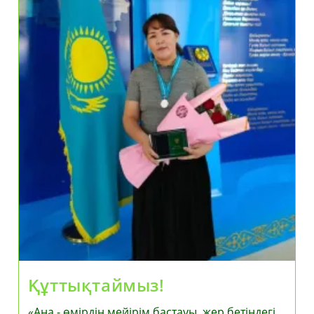
Құттықтаймыз!
«Ана - өмірдің мейірім бастауы, жер бетіндегі