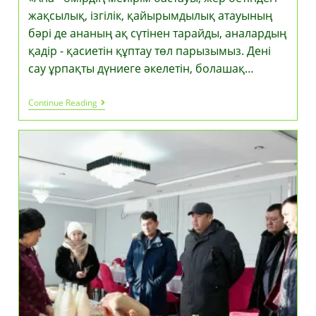
жақсылық, ізгілік, қайырымдылық атауының
бәрі де ананың ақ сүтінен тарайды, аналардың
қадір - қасиетін құптау төл парызымыз. Дені
сау ұрпақты дүниеге әкелетін, болашақ…
Құттықтаймыз!
Continue Reading