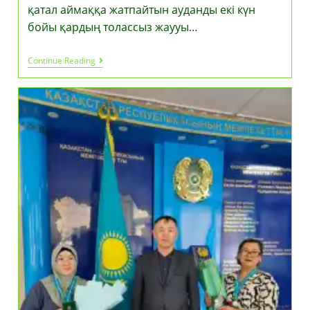
қатал аймаққа жатпайтын ауданды екі күн
бойы қардың толассыз жаууы…
Адал
Continue Reading
Еңбектеріңіз
Үшін
Рахмет