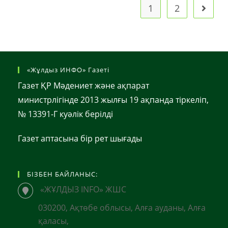
1
2
Go to t
«Жұлдыз ИНФО» Газеті
Газет ҚР Мәдениет және ақпарат
министрлігінде 2013 жылғы 19 ақпанда тіркеліп,
№ 13391-Г куәлік берілді
Газет аптасына бір рет шығады
БІЗБЕН БАЙЛАНЫС:
«ЖҰЛДЫЗ INFO» ЖШС
030200, Ақтөбе облысы, Алға ауданы, Алға
қаласы,