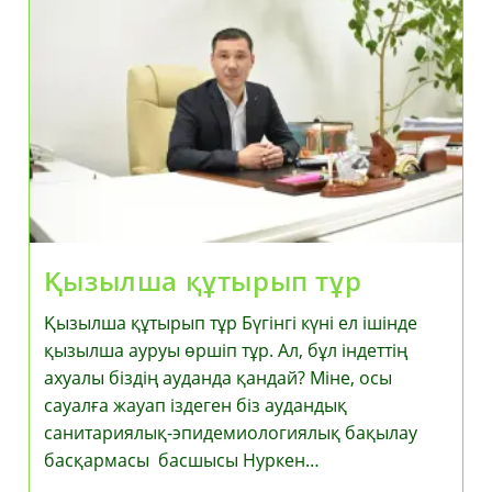
Қызылша құтырып тұр
Қызылша құтырып тұр Бүгінгі күні ел ішінде
қызылша ауруы өршіп тұр. Ал, бұл індеттің
ахуалы біздің ауданда қандай? Міне, осы
сауалға жауап іздеген біз аудандық
санитариялық-эпидемиологиялық бақылау
басқармасы басшысы Нуркен…