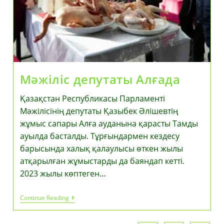
Мәжіліс депутаты Алғада
Қазақстан Республикасы Парламенті
Мәжілісінің депутаты Қазыбек Әлішевтің
жұмыс сапары Алға ауданына қарасты Тамды
ауылда басталды. Тұрғындармен кездесу
барысында халық қалаулысы өткен жылы
атқарылған жұмыстарды да баяндап кетті.
2023 жылы көптеген…
Мәжіліс
Continue Reading
Депутаты
Алғада