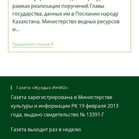
рамках реализации поручений Главы
государства, данных им в Послании народу
Казахстана, Министерство водных ресурсов
и…
Увеличение
Продолжить Чтение
Объема
Северного
Арала
Идет
С
Опережением
Сроков
Концепции
Газета «Жулдыз ИНФО»
Развития
Системы
Газета зарегистрирована в Министерстве
Управления
Водными
культуры и информации РК 19 февраля 2013
Ресурсами
года, выдано свидетельство № 13391-Г
Газета выходит раз в неделю