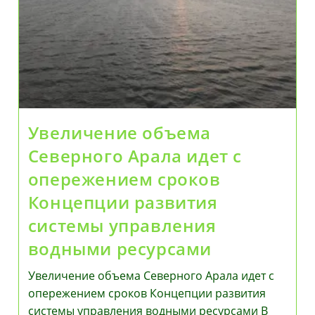
Увеличение объема
Северного Арала идет с
опережением сроков
Концепции развития
системы управления
водными ресурсами
Увеличение объема Северного Арала идет с
опережением сроков Концепции развития
системы управления водными ресурсами В