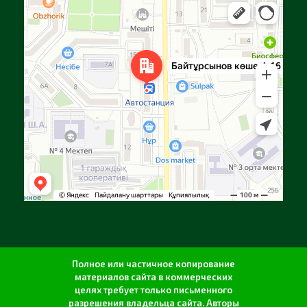
Алга
Улица Байтурсынова, 16 — Яндекс Карты
Полное или частичное копирование
материалов сайта в коммерческих
целях требует только письменного
разрешения владельца сайта. Авторы