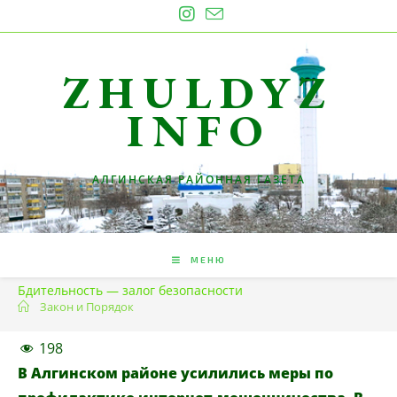
Перейти
к
содержимому
ZHULDYZ
INFO
АЛГИНСКАЯ РАЙОННАЯ ГАЗЕТА
МЕНЮ
Бдительность — залог безопасности
Закон и Порядок
198
В Алгинском районе усилились меры по