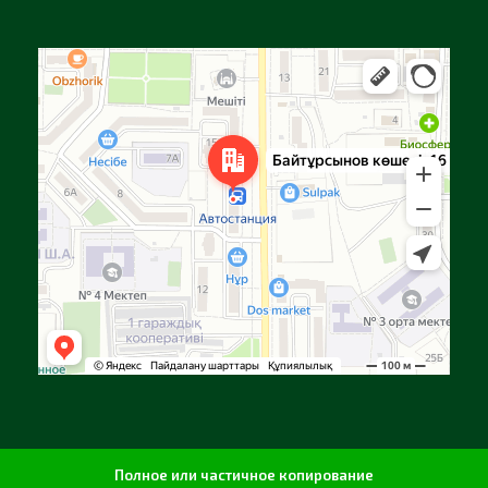
Алга
Улица Байтурсынова, 16 — Яндекс Карты
Полное или частичное копирование