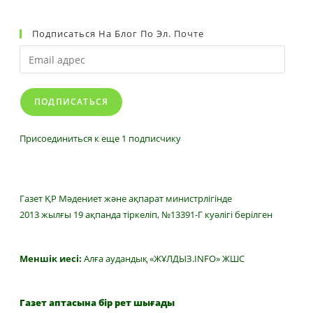
Подписаться На Блог По Эл. Почте
Email
адрес
ПОДПИСАТЬСЯ
Присоединиться к еще 1 подписчику
Газет ҚР Мәдениет және ақпарат министрлігінде
2013 жылғы 19 ақпанда тіркеліп, №13391-Г куәлігі берілген
Меншік иесі:
Алға аудандық «ЖҰЛДЫЗ.INFO» ЖШС
Газет аптасына бір рет шығады