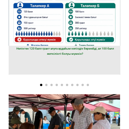
Неліктен 120 балл грант алуға әрдайым кепілдік бермейді, ал 100 балл
жеткілікті болуы мүмкін?