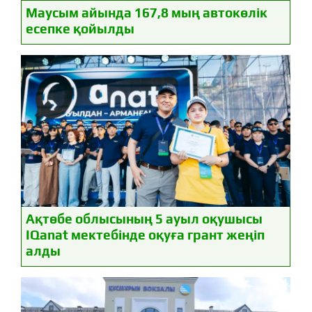
Маусым айында 167,8 мың автокөлік
есепке қойылды
Ақтөбе облысының 5 ауыл оқушысы
IQanat мектебінде оқуға грант жеңіп
алды