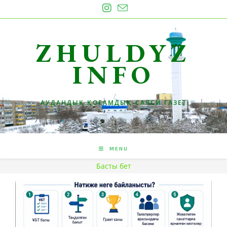
ZHULDYZ
INFO
АУДАНДЫҚ ҚОҒАМДЫҚ-САЯСИ ГАЗЕТ
MENU
Басты бет