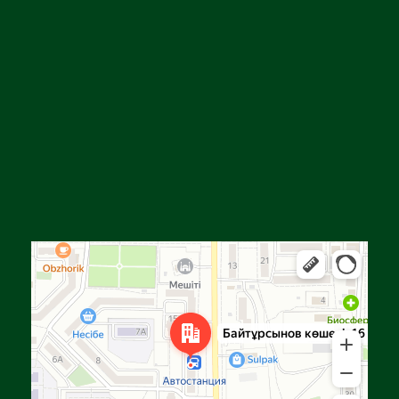
Алға
Яндекс Карталар — көлік, навигация, орындарды іздеу