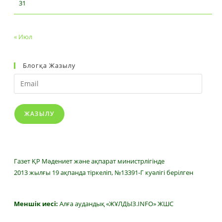
31
« Июл
Блогқа Жазылу
ЖАЗЫЛУ
Газет ҚР Мәдениет және ақпарат министрлігінде
2013 жылғы 19 ақпанда тіркеліп, №13391-Г куәлігі берілген
Меншік иесі:
Алға аудандық «ЖҰЛДЫЗ.INFO» ЖШС