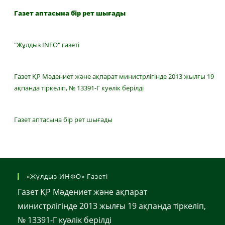
Газет аптасына бір рет шығады
"Жұлдыз INFO" газеті
Газет ҚР Мәдениет және ақпарат министрлігінде 2013 жылғы 19
ақпанда тіркеліп, № 13391-Г куәлік берілді
Газет аптасына бір рет шығады
«Жұлдыз ИНФО» Газеті
Газет ҚР Мәдениет және ақпарат
министрлігінде 2013 жылғы 19 ақпанда тіркеліп,
№ 13391-Г куәлік берілді