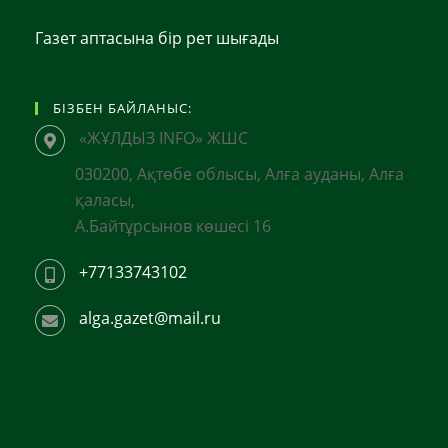
Газет аптасына бір рет шығады
БІЗБЕН БАЙЛАНЫС:
«ЖҰЛДЫЗ INFO» ЖШС
030200, Ақтөбе облысы, Алға ауданы, Алға
қаласы,
А.Байтұрсынов көшесі 16
+77133743102
alga.gazet@mail.ru