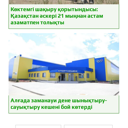
Көктемгі шақыру қорытындысы:
Қазақстан әскері 21 мыңнан астам
азаматпен толықты
Алғада заманауи дене шынықтыру-
сауықтыру кешені бой көтерді